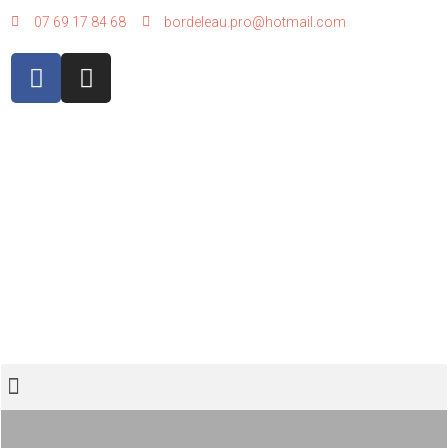
07 69 17 84 68
bordeleau.pro@hotmail.com